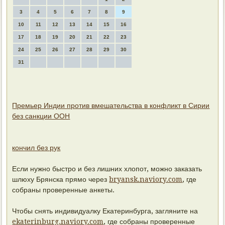
3
4
5
6
7
8
9
10
11
12
13
14
15
16
17
18
19
20
21
22
23
24
25
26
27
28
29
30
31
Премьер Индии против вмешательства в конфликт в Сирии
без санкции ООН
кончил без рук
Если нужно быстро и без лишних хлопот, можно заказать
шлюху Брянска прямо через
bryansk.naviory.com
, где
собраны проверенные анкеты.
Чтобы снять индивидуалку Екатеринбурга, загляните на
ekaterinburg.naviory.com
, где собраны проверенные