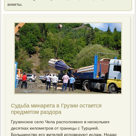
анкеты.
Судьба минарета в Грузии остается
предметοм раздοра
Грузинское селο Чела располοжено в нескольких
десятках килοметров от границы с Турцией.
Большинствο его жителей исповедуют ислам. Нодар