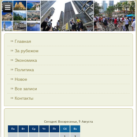
Главная
За рубежом
Экономиκа
Политиκа
Новοе
Все записи
Контаκты
Сегодня: Воскресенье, 9 Августа
Пн
Вт
Ср
Чт
Пт
Сб
Вс
1
2