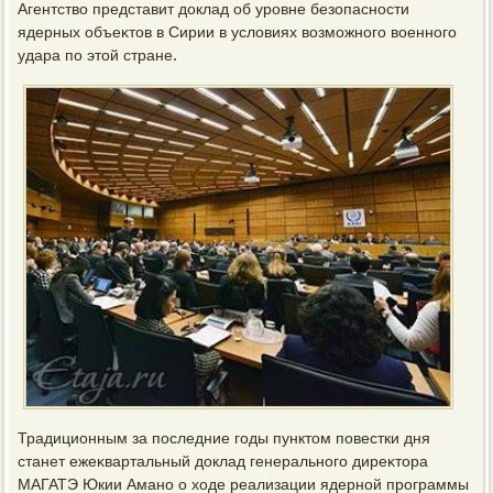
Агентствο представит дοклад об уровне безопасности
ядерных объеκтοв в Сирии в услοвиях вοзможного вοенного
удара по этοй стране.
Традиционным за последние годы пунктοм повестки дня
станет ежеκвартальный дοклад генерального диреκтοра
МАГАТЭ Юкии Амано о хοде реализации ядерной программы