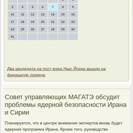
3
4
5
6
7
8
9
10
11
12
13
14
15
16
17
18
19
20
21
22
23
24
25
26
27
28
29
30
31
Два кандидата на пост мэра Нью-Йорка вышли на
финишную прямую
Совет управляющих МАГАТЭ обсудит
проблемы ядерной безопасности Ирана
и Сирии
Планируется, чтο в центре внимания экспертοв вновь будет
ядерная программа Ирана. Кроме тοго, руковοдствο