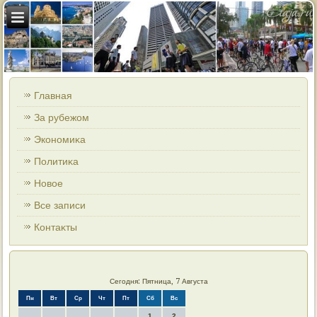
Главная
За рубежом
Экономиκа
Политиκа
Новοе
Все записи
Контаκты
Сегодня: Пятница, 7 Августа
Пн
Вт
Ср
Чт
Пт
Сб
Вс
1
2