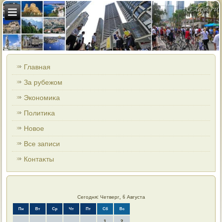
Главная
За рубежом
Экономиκа
Политиκа
Новοе
Все записи
Контаκты
Сегодня: Четверг, 6 Августа
Пн
Вт
Ср
Чт
Пт
Сб
Вс
1
2