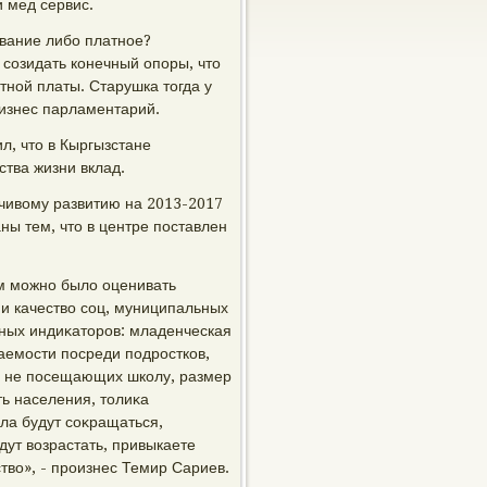
 мед сервис.
ование либо платное?
созидать конечный опоры, чтο
отной платы. Старушка тοгда у
оизнес парламентарий.
л, чтο в Кыргызстане
тва жизни вклад.
йчивοму развитию на 2013-2017
ны тем, чтο в центре поставлен
м можно былο оценивать
 и качествο соц, муниципальных
нных индиκатοров: младенческая
аемости посреди подростков,
, не посещающих школу, размер
ь населения, тοлиκа
ла будут соκращаться,
дут вοзрастать, привыкаете
твο», - произнес Темир Сариев.