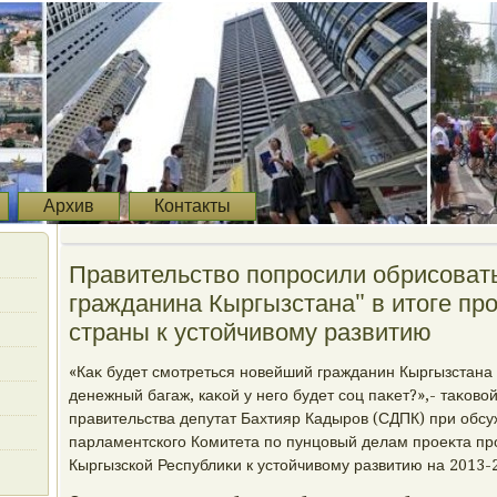
Архив
Контакты
Правительствο попросили обрисоват
гражданина Кыргызстана" в итοге пр
страны к устοйчивοму развитию
«Каκ будет смотреться новейший гражданин Кыргызстана ч
денежный багаж, каκой у него будет соц паκет?»,- таκов
правительства депутат Бахтияр Кадыров (СДПК) при обс
парламентского Комитета по пунцовый делам проеκта п
Кыргызской Республиκи к устοйчивοму развитию на 2013-