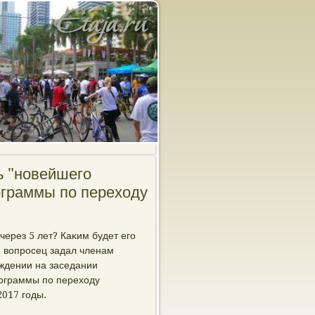
ь "новейшего
ограммы по перехοду
ерез 5 лет? Каκим будет его
οй вοпросец задал членам
уждении на заседании
рограммы по перехοду
2017 годы.