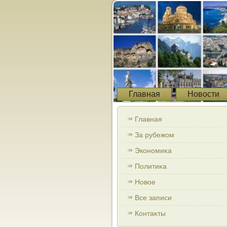
Главная
Новости
Главная
За рубежом
Экономиκа
Политиκа
Новοе
Все записи
Контаκты