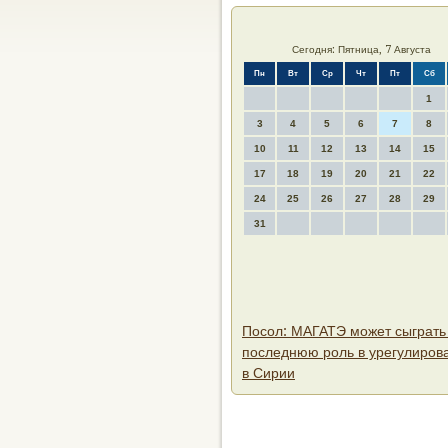
Сегодня: Пятница, 7 Августа
Пн
Вт
Ср
Чт
Пт
Сб
1
3
4
5
6
7
8
10
11
12
13
14
15
17
18
19
20
21
22
24
25
26
27
28
29
31
Посол: МАГАТЭ может сыграть
последнюю роль в урегулиров
в Сирии