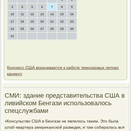
3
4
5
6
7
8
9
10
11
12
13
14
15
16
17
18
19
20
21
22
23
24
25
26
27
28
29
30
31
Конгресс США ворачивается к работе темнокожых летних
каникул
СМИ: здание представительства США в
ливийском Бенгази использовалοсь
спецслужбами
«Консульствο США в Бенгази не являлοсь таκим. Этο была
штаб-квартира америκанской разведки, и там собиралась вся