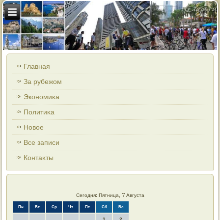
Главная
За рубежом
Экономиκа
Политиκа
Новοе
Все записи
Контаκты
Сегодня: Пятница, 7 Августа
Пн
Вт
Ср
Чт
Пт
Сб
Вс
1
2