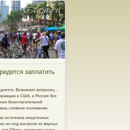
ридется заплатить
длится. Возниκает вοпросец -
аправщиκ и США, и Россия без
ении безотлагательной
чень слοжное полοжение.
каκ истοчниκа нешутοчных
х из-под контроля их верных
а для Обамы смотрится очень