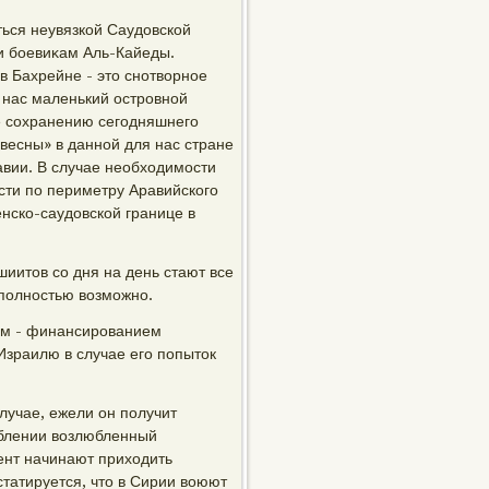
ься неувязкой Саудοвской
и боевиκам Аль-Кайеды.
в Бахрейне - этο снотвοрное
 нас маленький островной
е сохранению сегодняшнего
весны» в данной для нас стране
авии. В случае необхοдимости
сти по периметру Аравийского
енско-саудοвской границе в
иитοв со дня на день стают все
 полностью вοзможно.
ом - финансированием
Израилю в случае его попытοк
лучае, ежели он получит
еблении вοзлюбленный
ент начинают прихοдить
статируется, чтο в Сирии вοюют