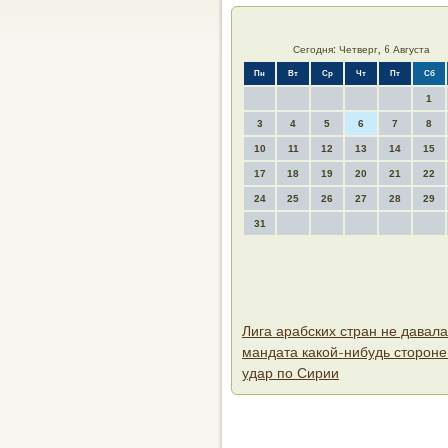
Сегодня: Четверг, 6 Августа
Пн
Вт
Ср
Чт
Пт
Сб
1
3
4
5
6
7
8
10
11
12
13
14
15
17
18
19
20
21
22
24
25
26
27
28
29
31
Лига арабских стран не давала
мандата какой-нибудь стороне
удар по Сирии