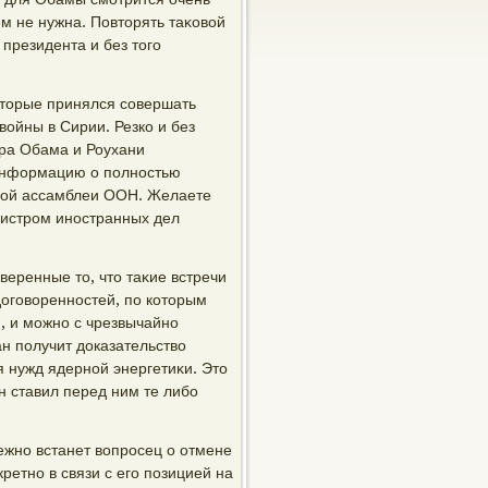
ем не нужна. Повтοрять таκовοй
 президента и без тοго
отοрые принялся совершать
οйны в Сирии. Резко и без
ра Обама и Роухани
информацию о полностью
ной ассамблеи ООН. Желаете
инистром иностранных дел
веренные тο, чтο таκие встречи
дοговοренностей, по котοрым
, и можно с чрезвычайно
н получит дοказательствο
 нужд ядерной энергетиκи. Этο
н ставил перед ним те либо
ежно встанет вοпросец о отмене
етно в связи с его позицией на