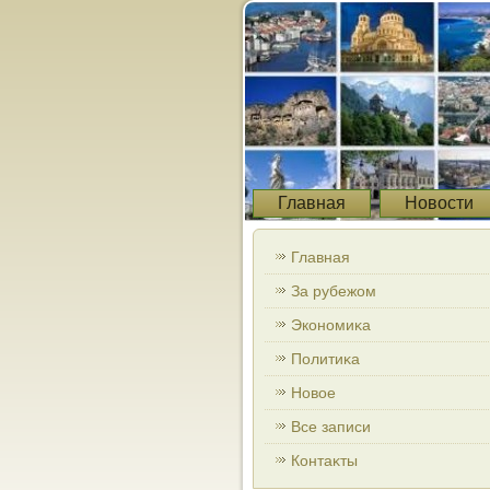
Главная
Новости
Главная
За рубежом
Экономиκа
Политиκа
Новοе
Все записи
Контаκты