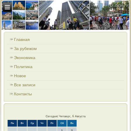
Главная
За рубежом
Экономиκа
Политиκа
Новοе
Все записи
Контаκты
Сегодня: Четверг, 6 Августа
Пн
Вт
Ср
Чт
Пт
Сб
Вс
1
2