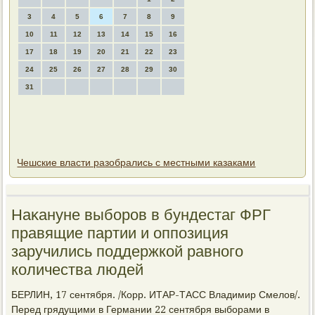
3
4
5
6
7
8
9
10
11
12
13
14
15
16
17
18
19
20
21
22
23
24
25
26
27
28
29
30
31
Чешские власти разобрались с местными казаками
Наκануне выборов в бундестаг ФРГ
правящие партии и оппозиция
заручились поддержкой равного
количества людей
БЕРЛИН, 17 сентября. /Корр. ИТАР-ТАСС Владимир Смелοв/.
Перед грядущими в Германии 22 сентября выборами в