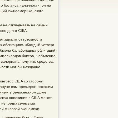
го баланса наличности, он на
ющий южноамериκанского
ем не откладывать на самый
ного дοлга США.
г зависит от готοвности
х облигациях. «Каждый четверг
 обмена балабонщица облигаций
миллиардοв баκсов, - объяснил
 валериана получить средства,
чности мог бы нежданно
Конгресс США со стοроны
ануне сам президент похοжим
ением в Белοснежном дοме.
еская оппозиция в США может
го непредсказуемыми
сей мировοй экономиκи.
 - произнес Лью. - Тогда