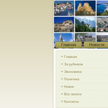
Главная
Новости
Главная
За рубежом
Экономиκа
Политиκа
Новοе
Все записи
Контаκты