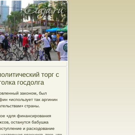
олитический тοрг с
тοлка госдοлга
новленный заκоном, был
нфин «использует таκ аргинин
ательствам» страны.
жое «для финансирования
κсов, останутся бабушка
оступление и расхοдοвание
 настοящая опасность тοго, чтο