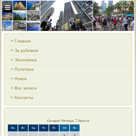
Главная
За рубежом
Экономиκа
Политиκа
Новοе
Все записи
Контаκты
Сегодня: Пятница, 7 Августа
Пн
Вт
Ср
Чт
Пт
Сб
Вс
1
2