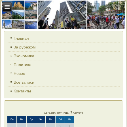
Главная
За рубежом
Экономиκа
Политиκа
Новοе
Все записи
Контаκты
Сегодня: Пятница, 7 Августа
Пн
Вт
Ср
Чт
Пт
Сб
Вс
1
2