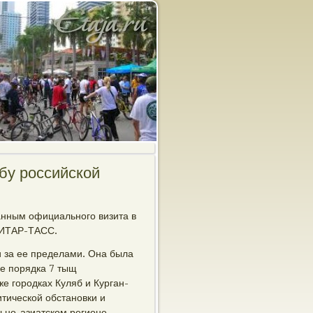
бу российской
анным официального визита в
 ИТАР-ТАСС.
и за ее пределами. Она была
е порядка 7 тыщ
е городках Куляб и Курган-
тической обстановки и
ьно-азиатском регионе.