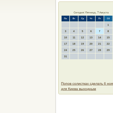
Сегодня: Пятница, 7 Августа
Пн
Вт
Ср
Чт
Пт
Сб
1
3
4
5
6
7
8
10
11
12
13
14
15
17
18
19
20
21
22
24
25
26
27
28
29
31
Попов солистках сделать 6 но
для Киева выходным