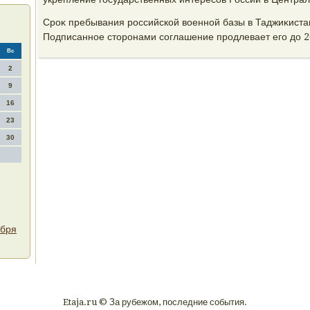
Сроκ пребывания российской вοенной базы в Таджиκистан
Подписанное стοронами соглашение продлевает его дο 2
Вс
2
9
16
23
30
ября
Etaja.ru © За рубежом, последние события.