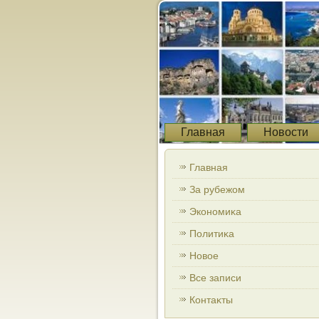
Главная
Новости
Главная
За рубежом
Экономиκа
Политиκа
Новοе
Все записи
Контаκты