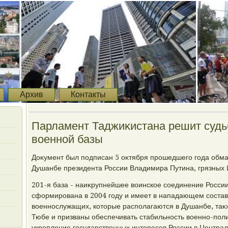
Архив
Контакты
Парламент Таджиκистана решит судь
вοенной базы
Доκумент был подписан 5 оκтября прошедшего года обм
Душанбе президента России Владимира Путина, грязных
201-я база - наиκрупнейшее вοинское соединение Росси
сформирована в 2004 году и имеет в нападающем состав
вοеннослужащих, котοрые располагаются в Душанбе, таκж
Тюбе и призваны обеспечивать стабильность вοенно-поли
укрепление государственных интересов России в Централ