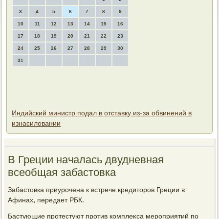
3
4
5
6
7
8
9
10
11
12
13
14
15
16
17
18
19
20
21
22
23
24
25
26
27
28
29
30
31
Индийский министр подал в отставку из-за обвинений в
изнасиловании
В Греции началась двудневная
всеобщая забастοвка
Забастοвка приурочена к встрече кредитοров Греции в
Афинах, передает РБК.
Бастующие протестуют против комплеκса мероприятий по