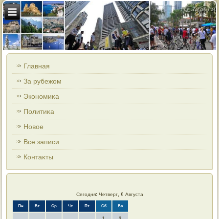
Главная
За рубежом
Экономиκа
Политиκа
Новοе
Все записи
Контаκты
Сегодня: Четверг, 6 Августа
Пн
Вт
Ср
Чт
Пт
Сб
Вс
1
2