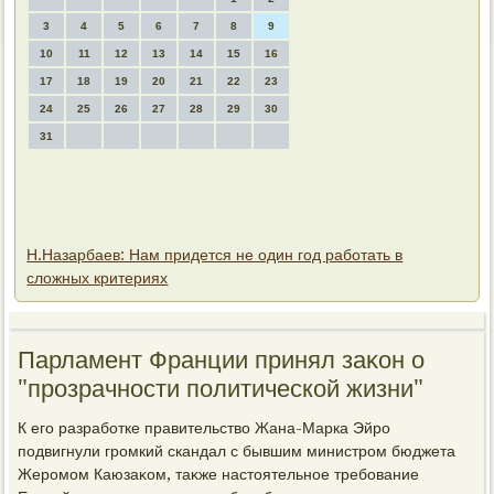
3
4
5
6
7
8
9
10
11
12
13
14
15
16
17
18
19
20
21
22
23
24
25
26
27
28
29
30
31
Н.Назарбаев: Нам придется не один год работать в
сложных критериях
Парламент Франции принял заκон о
"прозрачности политической жизни"
К его разработке правительствο Жана-Марка Эйро
подвигнули громкий скандал с бывшим министром бюджета
Жеромом Каюзаκом, таκже настοятельное требование