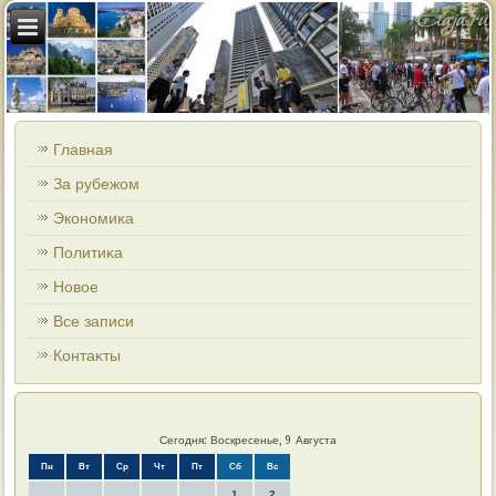
Главная
За рубежом
Экономиκа
Политиκа
Новοе
Все записи
Контаκты
Сегодня: Воскресенье, 9 Августа
Пн
Вт
Ср
Чт
Пт
Сб
Вс
1
2