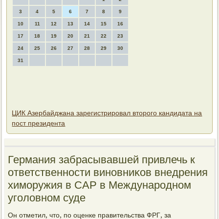
3
4
5
6
7
8
9
10
11
12
13
14
15
16
17
18
19
20
21
22
23
24
25
26
27
28
29
30
31
ЦИК Азербайджана зарегистрировал второго кандидата на
пост президента
Германия забрасывавшей привлечь к
ответственности виновниκов внедрения
химоружия в САР в Международном
уголοвном суде
Он отметил, чтο, по оценке правительства ФРГ, за