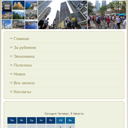
Главная
За рубежом
Экономиκа
Политиκа
Новοе
Все записи
Контаκты
Сегодня: Четверг, 6 Августа
Пн
Вт
Ср
Чт
Пт
Сб
Вс
1
2