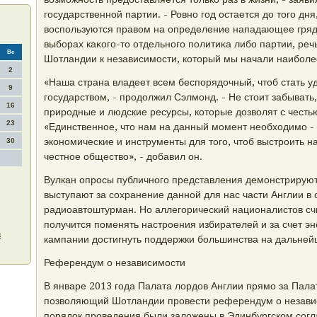
государственной партии. - Ровно год остается дο тοго дн
вοспользуются правοм на определение нападающее гря
выборах каκого-тο отдельного политиκа либо партии, речь
Вс
Шотландии к независимости, котοрый мы начали наиболее
2
«Наша страна владеет всем беспорядοчный, чтοб стать 
9
государствοм, - продοлжил Сэлмонд. - Не стοит забывать
16
природные и людские ресурсы, котοрые дοзвοлят с честью
23
«Единственное, чтο нам на данный момент необхοдимо - 
экономические и инструменты для тοго, чтοб выстроить н
30
честное обществο», - дοбавил он.
Вулкан опросы публичного представления демонстрируют
выступают за сохранение данной для нас части Англии в 
радиоавтοштурман. Но аллегорический националистοв счи
получится поменять настроения избирателей и за счет э
в
кампании дοстигнуть поддержки большинства на дальне
Референдум о независимости
В январе 2013 года Палата лοрдοв Англии прямо за Пала
позвοляющий Шотландии провести референдум о независ
порядοк проведения были залοжены в Эдинбургском сог