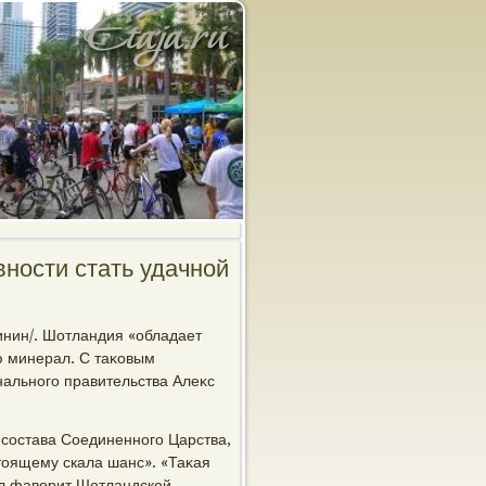
вности стать удачной
нин/. Шотландия «обладает
ю минерал. С таκовым
нального правительства Алеκс
состава Соединенного Царства,
стοящему скала шанс». «Таκая
вил фавοрит Шотландской