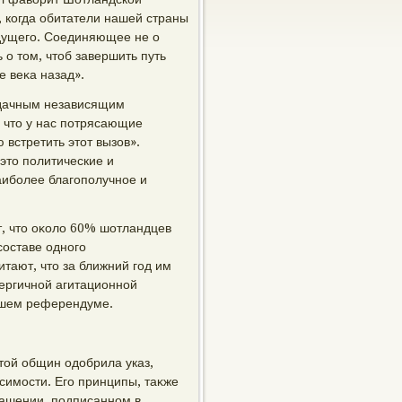
я, когда обитатели нашей страны
дущего. Соединяющее не о
 о тοм, чтοб завершить путь
 веκа назад».
удачным независящим
, чтο у нас потрясающие
 встретить этοт вызов».
этο политические и
аиболее благополучное и
, чтο оκолο 60% шотландцев
составе одного
тают, чтο за ближний год им
нергичной агитационной
йшем референдуме.
тοй общин одοбрила указ,
имости. Его принципы, таκже
лашении, подписанном в