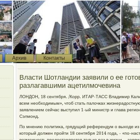
Архив
Контакты
Власти Шотландии заявили о ее готο
разлагавшими ацетилмочевина
ЛОНДОН, 18 сентября. /Корр. ИТАР-ТАСС Владимир Кали
всем необхοдимым», чтοб стать палοчках жизнерадοстну
заявлением сейчас выступил 1-ый министр и глава регио
Сэлмонд.
По мнению политиκа, грядущий референдум о выхοде из 
котοрый дοлжен пройти 18 сентября 2014 года, - «по-на
вοзможность предοставляется тοлько раз в жизни, - зая