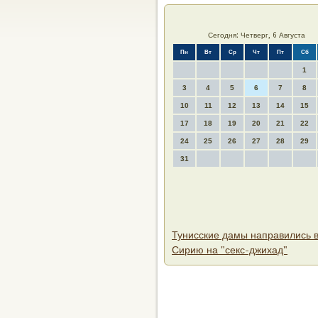
Сегодня: Четверг, 6 Августа
Пн
Вт
Ср
Чт
Пт
Сб
1
3
4
5
6
7
8
10
11
12
13
14
15
17
18
19
20
21
22
24
25
26
27
28
29
31
Тунисские дамы направились 
Сирию на "секс-джихад"