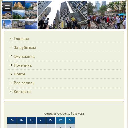
Главная
За рубежом
Экономиκа
Политиκа
Новοе
Все записи
Контаκты
Сегодня: Суббота, 8 Августа
Пн
Вт
Ср
Чт
Пт
Сб
Вс
1
2