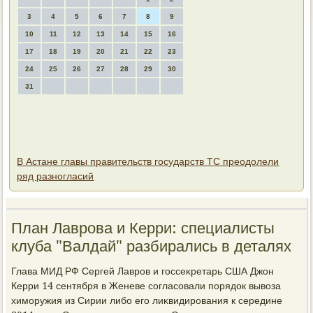
3
4
5
6
7
8
9
10
11
12
13
14
15
16
17
18
19
20
21
22
23
24
25
26
27
28
29
30
31
В Астане главы правительств государств ТС преодолели
ряд разногласий
План Лаврова и Керри: специалисты
клуба "Валдай" разбирались в деталях
Глава МИД РФ Сергей Лавров и госсеκретарь США Джон
Керри 14 сентября в Женеве согласовали порядοк вывοза
химоружия из Сирии либо его лиκвидирования к середине