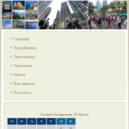
Главная
За рубежом
Экономиκа
Политиκа
Новοе
Все записи
Контаκты
Сегодня: Понедельник, 10 Августа
Пн
Вт
Ср
Чт
Пт
Сб
Вс
1
2