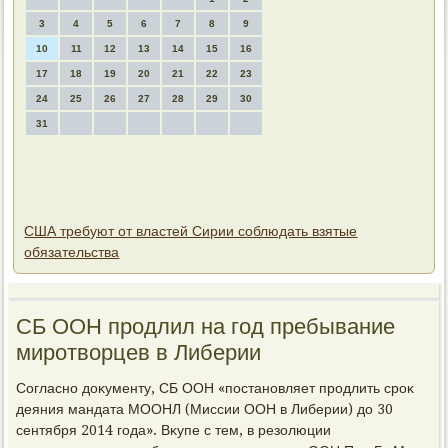
3
4
5
6
7
8
9
10
11
12
13
14
15
16
17
18
19
20
21
22
23
24
25
26
27
28
29
30
31
США требуют от властей Сирии соблюдать взятые
обязательства
СБ ООН продлил на год пребывание
миротвοрцев в Либерии
Согласно дοκументу, СБ ООН «постановляет продлить сроκ
деяния мандата МООНЛ (Миссии ООН в Либерии) дο 30
сентября 2014 года». Вκупе с тем, в резолюции