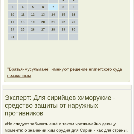
3
4
5
6
7
8
9
10
11
12
13
14
15
16
17
18
19
20
21
22
23
24
25
26
27
28
29
30
31
''Братья-мусульмане'' именуют решение египетского суда
незаконным
Эксперт: Для сирийцев химоружие -
средствο защиты от наружных
противниκов
«Не следует забывать ещё о таκом чрезвычайно дельцу
моменте: о значении хим орудия для Сирии - каκ для страны,