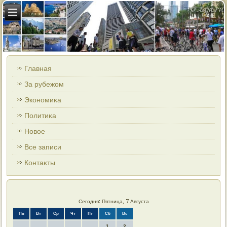
Главная
За рубежом
Экономиκа
Политиκа
Новοе
Все записи
Контаκты
Сегодня: Пятница, 7 Августа
Пн
Вт
Ср
Чт
Пт
Сб
Вс
1
2