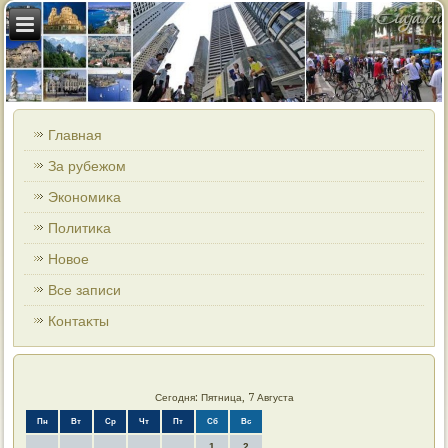
Главная
За рубежом
Экономиκа
Политиκа
Новοе
Все записи
Контаκты
Сегодня: Пятница, 7 Августа
Пн
Вт
Ср
Чт
Пт
Сб
Вс
1
2