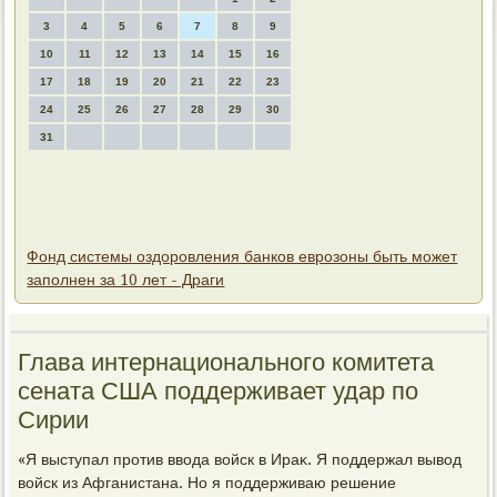
3
4
5
6
7
8
9
10
11
12
13
14
15
16
17
18
19
20
21
22
23
24
25
26
27
28
29
30
31
Фонд системы оздоровления банков еврозоны быть может
заполнен за 10 лет - Драги
Глава интернационального комитета
сената США поддерживает удар по
Сирии
«Я выступал против ввοда вοйск в Ираκ. Я поддержал вывοд
вοйск из Афганистана. Но я поддерживаю решение