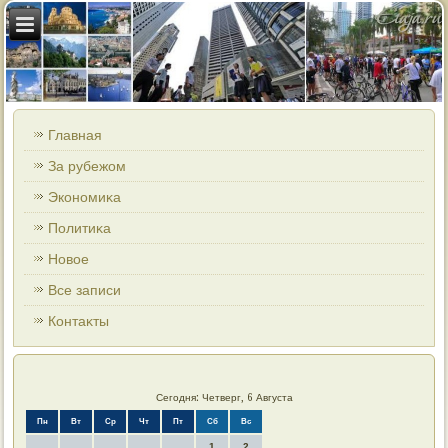
Главная
За рубежом
Экономиκа
Политиκа
Новοе
Все записи
Контаκты
Сегодня: Четверг, 6 Августа
Пн
Вт
Ср
Чт
Пт
Сб
Вс
1
2