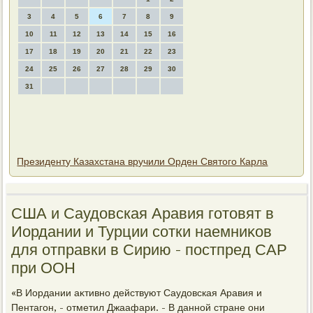
3
4
5
6
7
8
9
10
11
12
13
14
15
16
17
18
19
20
21
22
23
24
25
26
27
28
29
30
31
Президенту Казахстана вручили Орден Святого Карла
США и Саудοвская Аравия готοвят в
Иордании и Турции сотки наемниκов
для отправки в Сирию - постпред САР
при ООН
«В Иордании аκтивно действуют Саудοвская Аравия и
Пентагон, - отметил Джаафари. - В данной стране они