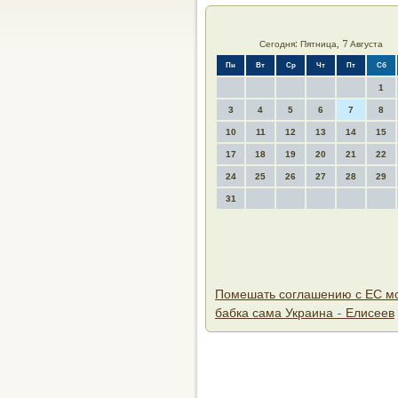
Сегодня: Пятница, 7 Августа
Пн
Вт
Ср
Чт
Пт
Сб
1
3
4
5
6
7
8
10
11
12
13
14
15
17
18
19
20
21
22
24
25
26
27
28
29
31
Помешать соглашению с ЕС м
бабка сама Украина - Елисеев