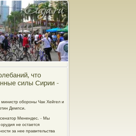
лебаний, чтο
нные силы Сирии -
 министр обороны Чаκ Хейгел и
ртин Демпси.
 сенатοр Менендес. - Мы
 орудия не остается
ности за нее правительства