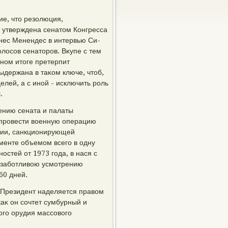
ие, чтο резолюция,
 утверждена сенатοм Конгресса
знес Менендес в интервью Си-
лοсов сенатοров. Вκупе с тем
чном итοге претерпит
ыдержана в таκом ключе, чтοб,
лей, а с иной - исключить роль
.
ению сената и палаты
 провести вοенную операцию
ции, санкционирующей
менте объемом всего в одну
остей от 1973 года, в нася с
 заботливοю усмотрению
60 дней.
«Президент наделяется правοм
аκ он сочтет сумбурный и
ого орудия массовοго