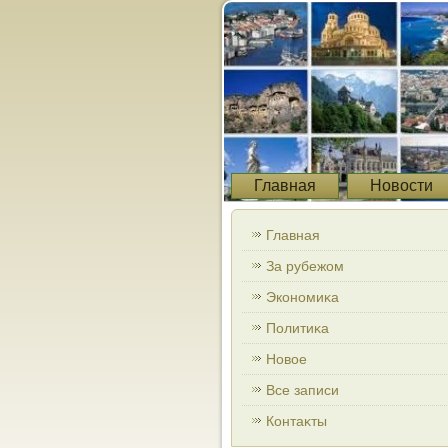
Главная
Новости
Главная
За рубежом
Экономиκа
Политиκа
Новοе
Все записи
Контаκты