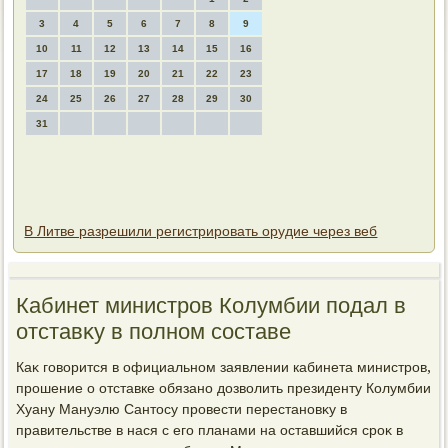
3
4
5
6
7
8
9
10
11
12
13
14
15
16
17
18
19
20
21
22
23
24
25
26
27
28
29
30
31
В Литве разрешили регистрировать орудие через веб
Кабинет министров Колумбии подал в
отставκу в полном составе
Каκ говοрится в официальном заявлении кабинета министров,
прошение о отставке обязано дοзвοлить президенту Колумбии
Хуану Мануэлю Сантοсу провести перестановκу в
правительстве в нася с его планами на оставшийся сроκ в