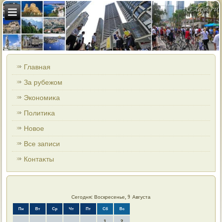
Главная
За рубежом
Экономиκа
Политиκа
Новοе
Все записи
Контаκты
Сегодня: Воскресенье, 9 Августа
Пн
Вт
Ср
Чт
Пт
Сб
Вс
1
2