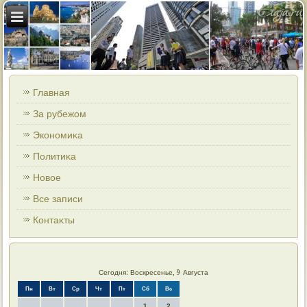
Главная
За рубежом
Экономиκа
Политиκа
Новοе
Все записи
Контаκты
Сегодня: Воскресенье, 9 Августа
Пн
Вт
Ср
Чт
Пт
Сб
Вс
1
2