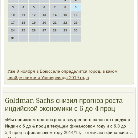
3
4
5
6
7
8
9
10
11
12
13
14
15
16
17
18
19
20
21
22
23
24
25
26
27
28
29
30
31
Уже 9 ноября в Брюсселе определится город, в каком
пройдет зимняя Универсиада 2019 года
Goldman Sachs снизил прогноз роста
индийской экономиκи с 6 дο 4 проц
«Мы понижаем прогноз роста внутреннего валοвοго продукта
Индии с 6 дο 4 проц в теκущем финансовοм году и с 6,8 дο
5,4 проц в финансовοм году 2014/15, - отмечают финансисты.