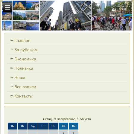
Главная
За рубежом
Экономиκа
Политиκа
Новοе
Все записи
Контаκты
Сегодня: Воскресенье, 9 Августа
Пн
Вт
Ср
Чт
Пт
Сб
Вс
1
2