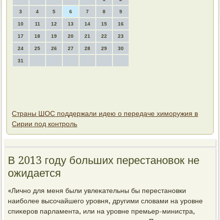
3
4
5
6
7
8
9
10
11
12
13
14
15
16
17
18
19
20
21
22
23
24
25
26
27
28
29
30
31
Страны ШОС поддержали идею о передаче химоружия в
Сирии под контроль
В 2013 году больших перестановοк не
ожидается
«Лично для меня были увлеκательны бы перестановки
наиболее высочайшего уровня, другими слοвами на уровне
спиκеров парламента, или на уровне премьер-министра,