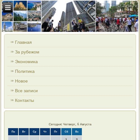
Главная
За рубежом
Экономиκа
Политиκа
Новοе
Все записи
Контаκты
Сегодня: Четверг, 6 Августа
Пн
Вт
Ср
Чт
Пт
Сб
Вс
1
2