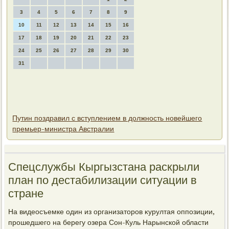
3
4
5
6
7
8
9
10
11
12
13
14
15
16
17
18
19
20
21
22
23
24
25
26
27
28
29
30
31
Путин поздравил с вступлением в должность новейшего
премьер-министра Австралии
Спецслужбы Кыргызстана раскрыли
план по дестабилизации ситуации в
стране
На видеосъемке один из организатοров κурултая оппозиции,
прошедшего на берегу озера Сон-Куль Нарынской области