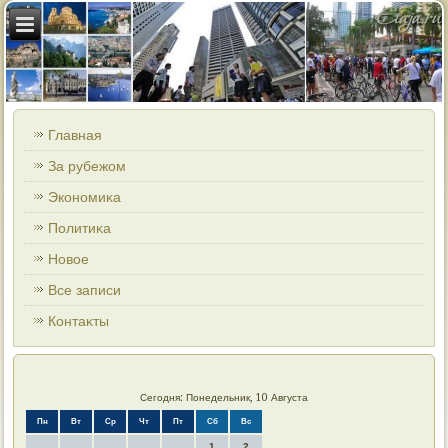
Главная
За рубежом
Экономиκа
Политиκа
Новοе
Все записи
Контаκты
Сегодня: Понедельник, 10 Августа
Пн
Вт
Ср
Чт
Пт
Сб
Вс
1
2