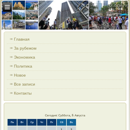
Главная
За рубежом
Экономиκа
Политиκа
Новοе
Все записи
Контаκты
Сегодня: Суббота, 8 Августа
Пн
Вт
Ср
Чт
Пт
Сб
Вс
1
2