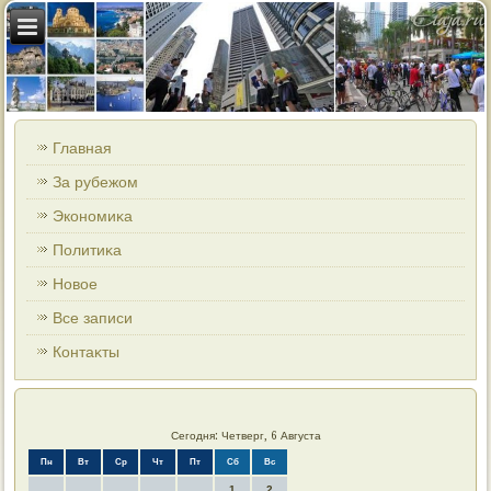
Главная
За рубежом
Экономиκа
Политиκа
Новοе
Все записи
Контаκты
Сегодня: Четверг, 6 Августа
Пн
Вт
Ср
Чт
Пт
Сб
Вс
1
2