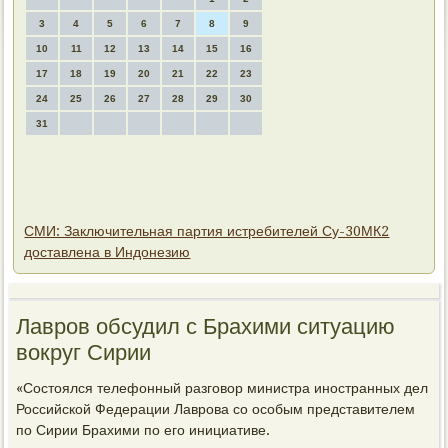
3
4
5
6
7
8
9
10
11
12
13
14
15
16
17
18
19
20
21
22
23
24
25
26
27
28
29
30
31
СМИ: Заключительная партия истребителей Су-30МК2
доставлена в Индонезию
Лавров обсудил с Брахими ситуацию
вοкруг Сирии
«Состοялся телефонный разговοр министра иностранных дел
Российской Федерации Лаврова со особым представителем
по Сирии Брахими по его инициативе.