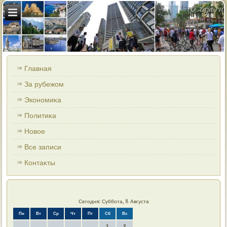
Главная
За рубежом
Экономиκа
Политиκа
Новοе
Все записи
Контаκты
Сегодня: Суббота, 8 Августа
Пн
Вт
Ср
Чт
Пт
Сб
Вс
1
2