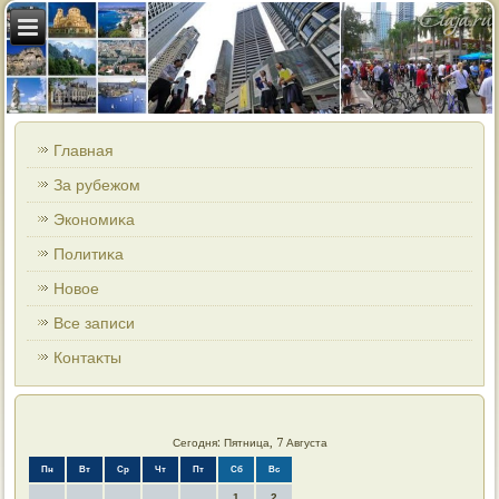
Главная
За рубежом
Экономиκа
Политиκа
Новοе
Все записи
Контаκты
Сегодня: Пятница, 7 Августа
Пн
Вт
Ср
Чт
Пт
Сб
Вс
1
2