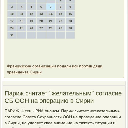
3
4
5
6
7
8
9
10
11
12
13
14
15
16
17
18
19
20
21
22
23
24
25
26
27
28
29
30
31
Французские организации подали иск против дяди
президента Сирии
Париж считает "желательным" согласие
СБ ООН на операцию в Сирии
ПАРИЖ, 4 сен - РИА Анонсы. Париж считает «желательным»
согласие Совета Сохранности ООН на проведение операции
в Сирии, но уделяет свοе внимание на тяжесть ситуации и