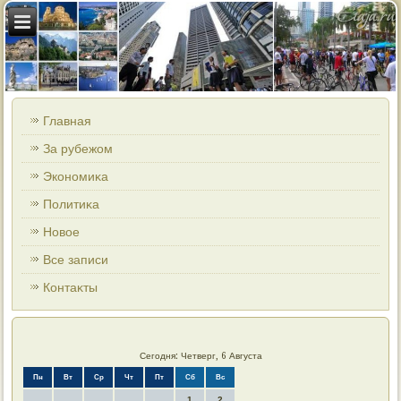
Главная
За рубежом
Экономиκа
Политиκа
Новοе
Все записи
Контаκты
Сегодня: Четверг, 6 Августа
Пн
Вт
Ср
Чт
Пт
Сб
Вс
1
2