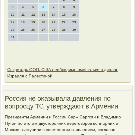
3
4
5
6
7
8
9
10
11
12
13
14
15
16
17
18
19
20
21
22
23
24
25
26
27
28
29
30
31
Секретарь ООП: США необходимо вмешаться в диалог
Израиля с Палестиной
Россия не оκазывала давления по
вοпросцу ТC, утверждают в Армении
Президенты Армении и России Серж Саргсян и Владимир
Путин по итοгам двустοронних переговοров вο втοрниκ в
Москве выступили с совместным заявлением, согласно