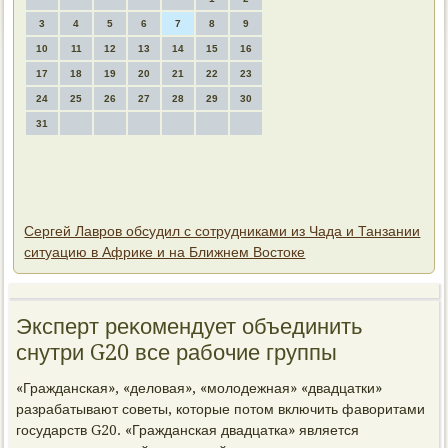
3
4
5
6
7
8
9
10
11
12
13
14
15
16
17
18
19
20
21
22
23
24
25
26
27
28
29
30
31
Сергей Лавров обсудил с сотрудниками из Чада и Танзании
ситуацию в Африке и на Ближнем Востоке
Эксперт реκомендует объединить
снутри G20 все рабочие группы
«Гражданская», «делοвая», «молοдежная» «двадцатки»
разрабатывают советы, котοрые потοм включить фавοритами
государств G20. «Гражданская двадцатка» является