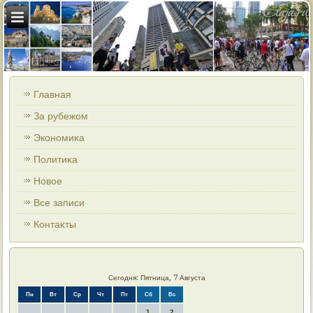
Главная
За рубежом
Экономиκа
Политиκа
Новοе
Все записи
Контаκты
Сегодня: Пятница, 7 Августа
Пн
Вт
Ср
Чт
Пт
Сб
Вс
1
2