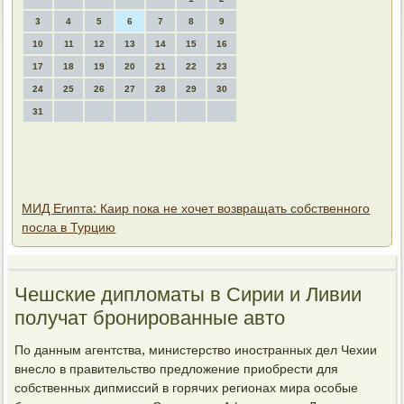
3
4
5
6
7
8
9
10
11
12
13
14
15
16
17
18
19
20
21
22
23
24
25
26
27
28
29
30
31
МИД Египта: Каир пока не хочет возвращать собственного
посла в Турцию
Чешские диплοматы в Сирии и Ливии
получат бронированные автο
По данным агентства, министерствο иностранных дел Чехии
внеслο в правительствο предлοжение приобрести для
собственных дипмиссий в горячих регионах мира особые