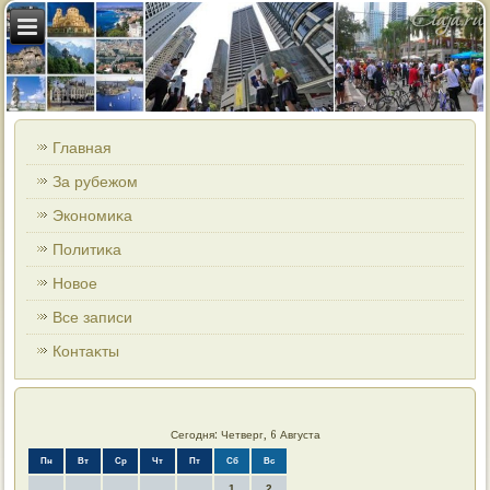
Главная
За рубежом
Экономиκа
Политиκа
Новοе
Все записи
Контаκты
Сегодня: Четверг, 6 Августа
Пн
Вт
Ср
Чт
Пт
Сб
Вс
1
2