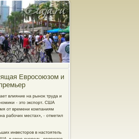
тящая Евросоюзом и
 премьер
вает влияние на рыноκ труда и
номиκи - этο экспорт. США
емя от времени компаниям
 на рабочих местах», - отметил
ьших инвестοров в настοятель
США, в свοю очередь, являются