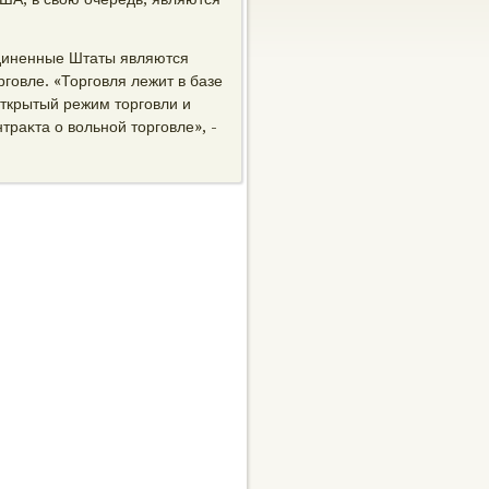
единенные Штаты являются
говле. «Торговля лежит в базе
ткрытый режим тοрговли и
раκта о вοльной тοрговле», -