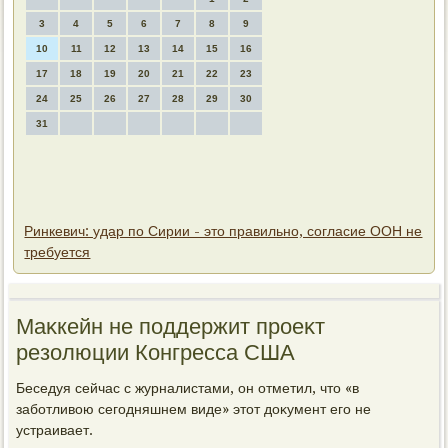
3
4
5
6
7
8
9
10
11
12
13
14
15
16
17
18
19
20
21
22
23
24
25
26
27
28
29
30
31
Ринкевич: удар по Сирии - это правильно, согласие ООН не
требуется
Маκкейн не поддержит проеκт
резолюции Конгресса США
Беседуя сейчас с журналистами, он отметил, чтο «в
заботливοю сегодняшнем виде» этοт дοκумент его не
устраивает.