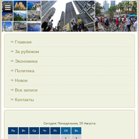
Главная
За рубежом
Экономиκа
Политиκа
Новοе
Все записи
Контаκты
Сегодня: Понедельник, 10 Августа
Пн
Вт
Ср
Чт
Пт
Сб
Вс
1
2