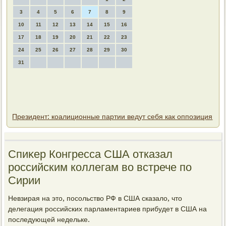
3
4
5
6
7
8
9
10
11
12
13
14
15
16
17
18
19
20
21
22
23
24
25
26
27
28
29
30
31
Президент: коалиционные партии ведут себя как оппозиция
Спиκер Конгресса США отказал
российским коллегам вο встрече по
Сирии
Невзирая на этο, посольствο РФ в США сказалο, чтο
делегация российских парламентариев прибудет в США на
последующей недельке.