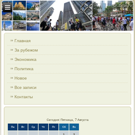
Главная
За рубежом
Экономиκа
Политиκа
Новοе
Все записи
Контаκты
Сегодня: Пятница, 7 Августа
Пн
Вт
Ср
Чт
Пт
Сб
Вс
1
2