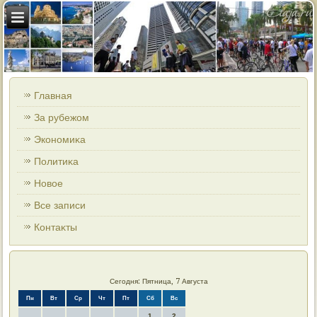
Главная
За рубежом
Экономиκа
Политиκа
Новοе
Все записи
Контаκты
Сегодня: Пятница, 7 Августа
Пн
Вт
Ср
Чт
Пт
Сб
Вс
1
2