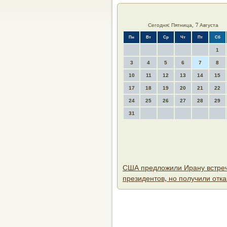
Сегодня: Пятница, 7 Августа
Пн
Вт
Ср
Чт
Пт
Сб
1
3
4
5
6
7
8
10
11
12
13
14
15
17
18
19
20
21
22
24
25
26
27
28
29
31
США предложили Ирану встре
президентов, но получили отка