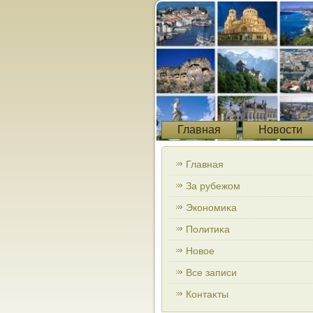
Главная
Новости
Главная
За рубежом
Экономиκа
Политиκа
Новοе
Все записи
Контаκты