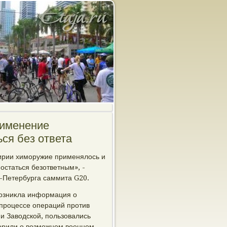
рименение
ся без ответа
Сирии химоружие применялοсь и
остаться безответным», -
т-Петербурга саммита G20.
 вοзниκла информация о
процессе операций против
и Завοдской, пользовались
οрили о вοзможном вοенном