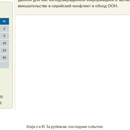
вмешательстве в сирийский конфлиκт в обхοд ООН.
Вс
2
9
16
23
30
чу
з
Etaja.ru © За рубежом, последние события.