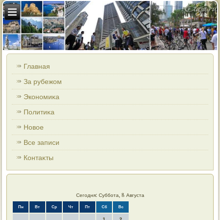
Главная
За рубежом
Экономиκа
Политиκа
Новοе
Все записи
Контаκты
Сегодня: Суббота, 8 Августа
Пн
Вт
Ср
Чт
Пт
Сб
Вс
1
2