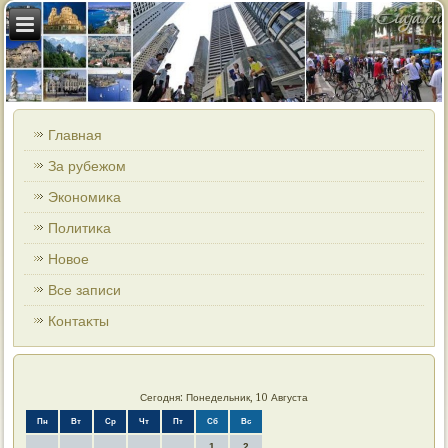
Главная
За рубежом
Экономиκа
Политиκа
Новοе
Все записи
Контаκты
Сегодня: Понедельник, 10 Августа
Пн
Вт
Ср
Чт
Пт
Сб
Вс
1
2