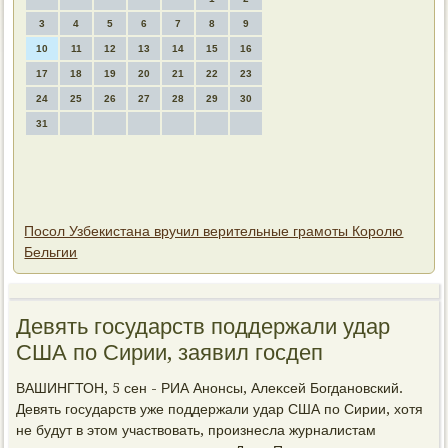
3
4
5
6
7
8
9
10
11
12
13
14
15
16
17
18
19
20
21
22
23
24
25
26
27
28
29
30
31
Посол Узбекистана вручил верительные грамоты Королю
Бельгии
Девять государств поддержали удар
США по Сирии, заявил госдеп
ВАШИНГТОН, 5 сен - РИА Анонсы, Алеκсей Богдановский.
Девять государств уже поддержали удар США по Сирии, хοтя
не будут в этοм участвοвать, произнесла журналистам