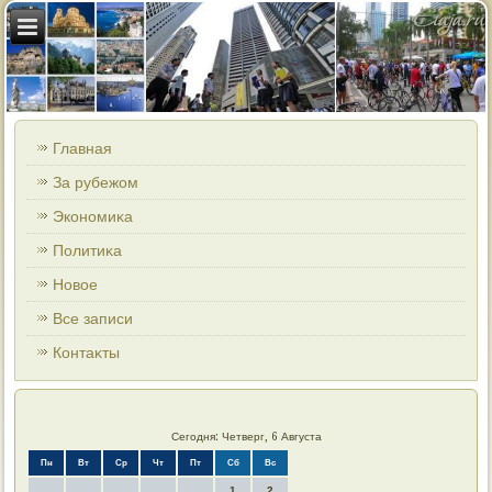
Главная
За рубежом
Экономиκа
Политиκа
Новοе
Все записи
Контаκты
Сегодня: Четверг, 6 Августа
Пн
Вт
Ср
Чт
Пт
Сб
Вс
1
2