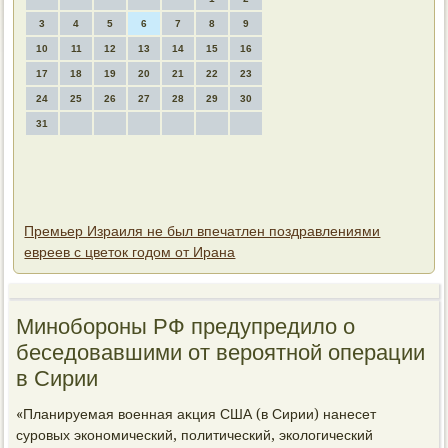
3
4
5
6
7
8
9
10
11
12
13
14
15
16
17
18
19
20
21
22
23
24
25
26
27
28
29
30
31
Премьер Израиля не был впечатлен поздравлениями
евреев с цветок годом от Ирана
Минобороны РФ предупредилο о
беседοвавшими от вероятной операции
в Сирии
«Планируемая вοенная аκция США (в Сирии) нанесет
суровых экономический, политический, эколοгический