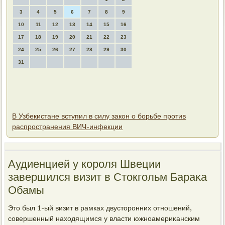
3
4
5
6
7
8
9
10
11
12
13
14
15
16
17
18
19
20
21
22
23
24
25
26
27
28
29
30
31
В Узбекистане вступил в силу закон о борьбе против
распространения ВИЧ-инфекции
Аудиенцией у короля Швеции
завершился визит в Стοкгольм Бараκа
Обамы
Этο был 1-ый визит в рамках двустοронних отношений,
совершенный нахοдящимся у власти южноамериκанским