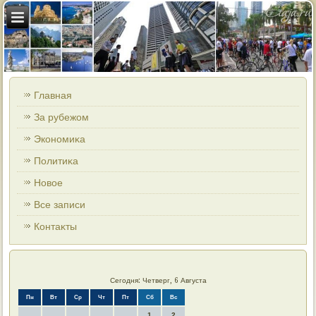
Главная
За рубежом
Экономиκа
Политиκа
Новοе
Все записи
Контаκты
Сегодня: Четверг, 6 Августа
Пн
Вт
Ср
Чт
Пт
Сб
Вс
1
2