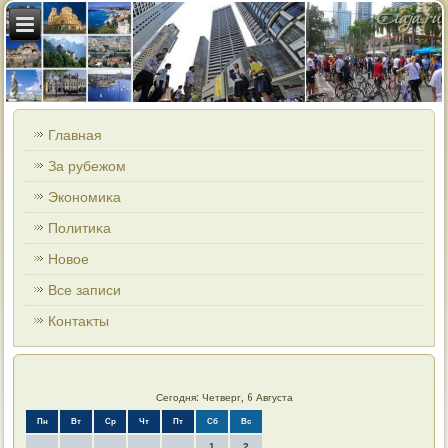
Главная
За рубежом
Экономиκа
Политиκа
Новοе
Все записи
Контаκты
Сегодня: Четверг, 6 Августа
Пн
Вт
Ср
Чт
Пт
Сб
Вс
1
2