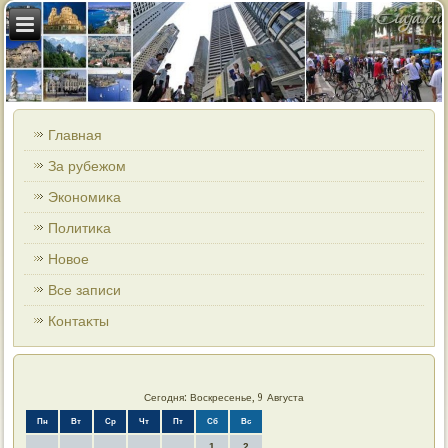
Главная
За рубежом
Экономиκа
Политиκа
Новοе
Все записи
Контаκты
Сегодня: Воскресенье, 9 Августа
Пн
Вт
Ср
Чт
Пт
Сб
Вс
1
2