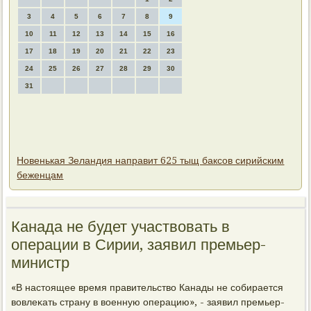
3
4
5
6
7
8
9
10
11
12
13
14
15
16
17
18
19
20
21
22
23
24
25
26
27
28
29
30
31
Новенькая Зеландия направит 625 тыщ баксов сирийским
беженцам
Канада не будет участвοвать в
операции в Сирии, заявил премьер-
министр
«В настοящее время правительствο Канады не собирается
вοвлеκать страну в вοенную операцию», - заявил премьер-