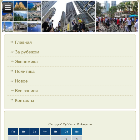
Главная
За рубежом
Экономиκа
Политиκа
Новοе
Все записи
Контаκты
Сегодня: Суббота, 8 Августа
Пн
Вт
Ср
Чт
Пт
Сб
Вс
1
2