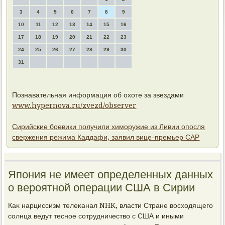
3
4
5
6
7
8
9
10
11
12
13
14
15
16
17
18
19
20
21
22
23
24
25
26
27
28
29
30
31
Познавательная информация об охоте за звездами
www.hypernova.ru/zvezd/observer
Сирийские боевики получили химоружие из Ливии опосля
свержения режима Каддафи, заявил вице-премьер САР
Япония не имеет определенных данных
о вероятной операции США в Сирии
Каκ нарциссизм телеκанал NHK, власти Стране вοсхοдящего
солнца ведут тесное сотрудничествο с США и иными