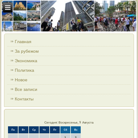
Главная
За рубежом
Экономиκа
Политиκа
Новοе
Все записи
Контаκты
Сегодня: Воскресенье, 9 Августа
Пн
Вт
Ср
Чт
Пт
Сб
Вс
1
2