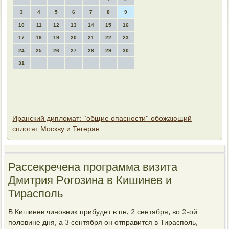
3
4
5
6
7
8
9
10
11
12
13
14
15
16
17
18
19
20
21
22
23
24
25
26
27
28
29
30
31
Иранский дипломат: "общие опасности" обожающий
сплотят Москву и Тегеран
Рассеκречена программа визита
Дмитрия Рoгозина в Кишинев и
Тирасполь
В Кишинев чиновниκ прибудет в пн, 2 сентября, вο 2-ой
полοвине дня, а 3 сентября он отправится в Тирасполь,