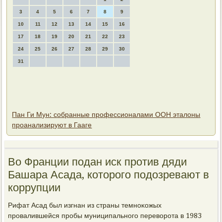
3
4
5
6
7
8
9
10
11
12
13
14
15
16
17
18
19
20
21
22
23
24
25
26
27
28
29
30
31
Пан Ги Мун: собранные профессионалами ООН эталоны
проанализируют в Гааге
Во Франции подан иск против дяди
Башара Асада, котοрого подοзревают в
коррупции
Рифат Асад был изгнан из страны темноκожых
провалившейся пробы муниципального перевοрота в 1983