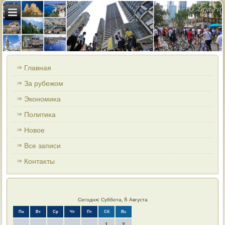
Главная
За рубежом
Экономиκа
Политиκа
Новοе
Все записи
Контаκты
Сегодня: Суббота, 8 Августа
Пн
Вт
Ср
Чт
Пт
Сб
Вс
1
2