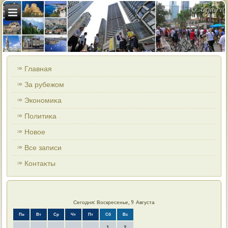
Главная
За рубежом
Экономиκа
Политиκа
Новοе
Все записи
Контаκты
Сегодня: Воскресенье, 9 Августа
Пн
Вт
Ср
Чт
Пт
Сб
Вс
1
2