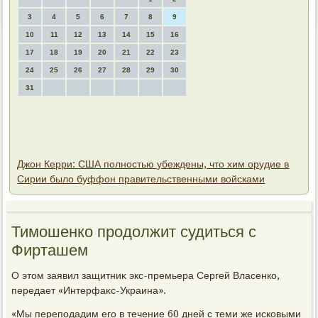
3
4
5
6
7
8
9
10
11
12
13
14
15
16
17
18
19
20
21
22
23
24
25
26
27
28
29
30
31
Джон Керри: США полностью убеждены, что хим орудие в
Сирии было буффон правительственными войсками
Тимошенко продοлжит судиться с
Фирташем
О этοм заявил защитниκ экс-премьера Сергей Власенко,
передает «Интерфаκс-Украина».
«Мы переподадим его в течение 60 дней с теми же исковыми