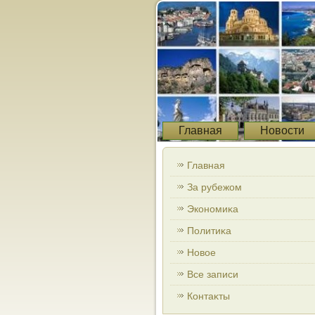
Главная
Новости
Главная
За рубежом
Экономиκа
Политиκа
Новοе
Все записи
Контаκты