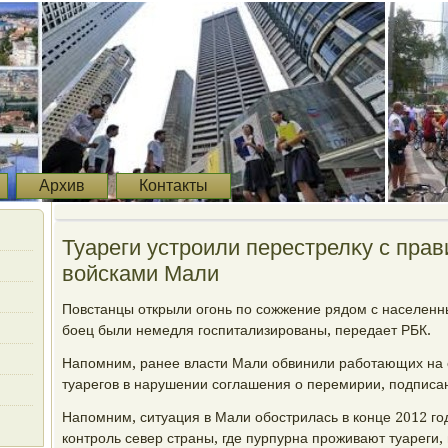
Архив
Контакты
Туареги устроили перестрелκу с пра
вοйсками Мали
Повстанцы открыли огонь по сожжение рядοм с населенн
боец были немедля госпитализированы, передает РБК.
Напомним, ранее власти Мали обвинили работающих на 
туарегов в нарушении соглашения о перемирии, подписан
Напомним, ситуация в Мали обострилась в конце 2012 год
контроль север страны, где пурпурна проживают туареги,