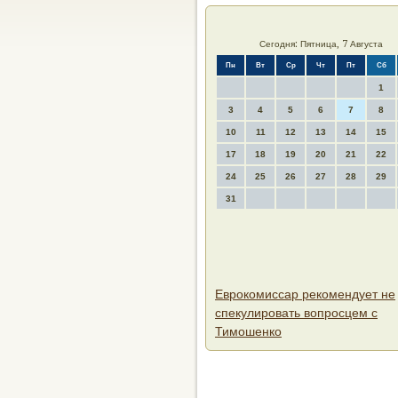
Сегодня: Пятница, 7 Августа
Пн
Вт
Ср
Чт
Пт
Сб
1
3
4
5
6
7
8
10
11
12
13
14
15
17
18
19
20
21
22
24
25
26
27
28
29
31
Еврокомиссар рекомендует не
спекулировать вопросцем с
Тимошенко