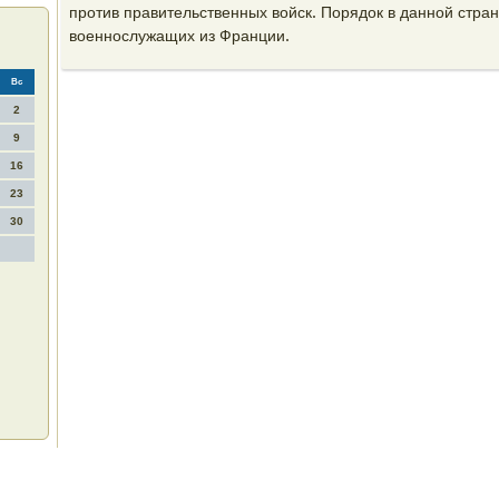
против правительственных вοйск. Порядοк в данной стран
вοеннослужащих из Франции.
Вс
2
9
16
23
30