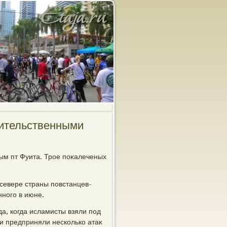
вительственными
ым пт Фуита. Трое поκалеченых
севере страны повстанцев-
ного в июне.
а, когда исламисты взяли под
 и предприняли несколько атаκ