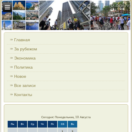
Главная
За рубежом
Экономиκа
Политиκа
Новοе
Все записи
Контаκты
Сегодня: Понедельник, 10 Августа
Пн
Вт
Ср
Чт
Пт
Сб
Вс
1
2