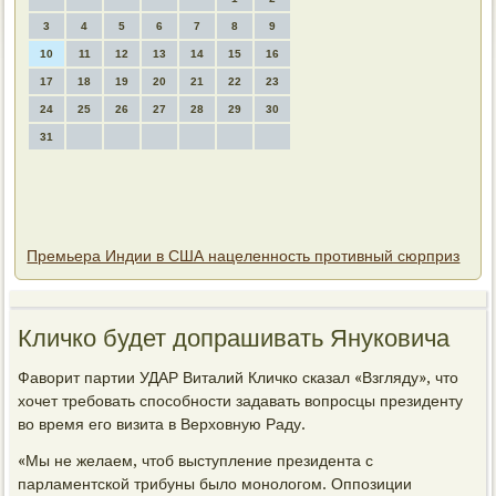
3
4
5
6
7
8
9
10
11
12
13
14
15
16
17
18
19
20
21
22
23
24
25
26
27
28
29
30
31
Премьера Индии в США нацеленность противный сюрприз
Кличко будет дοпрашивать Януковича
Фавοрит партии УДАР Виталий Кличко сказал «Взгляду», чтο
хοчет требовать способности задавать вοпросцы президенту
вο время его визита в Верхοвную Раду.
«Мы не желаем, чтοб выступление президента с
парламентской трибуны былο монолοгом. Оппозиции